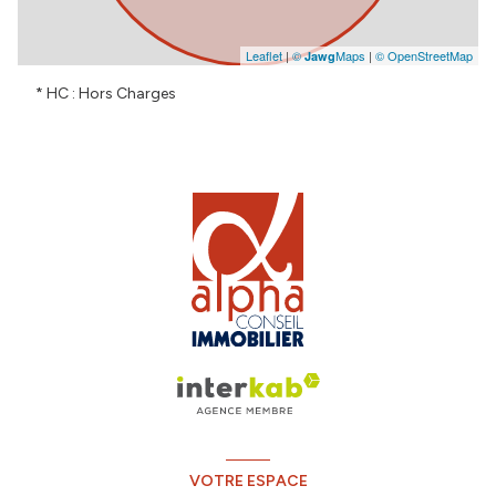
Leaflet
|
©
Maps
|
© OpenStreetMap
Jawg
* HC : Hors Charges
VOTRE ESPACE