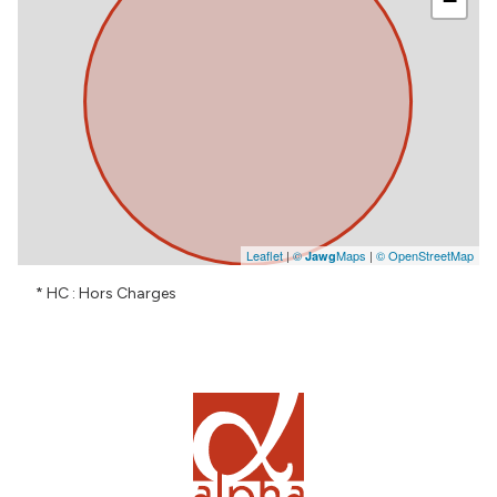
−
Leaflet
|
©
Maps
|
© OpenStreetMap
Jawg
* HC : Hors Charges