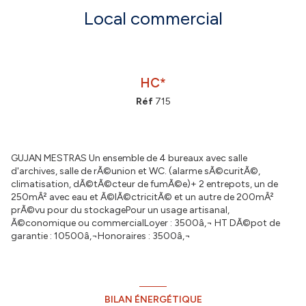
Local commercial
HC*
Réf
715
GUJAN MESTRAS Un ensemble de 4 bureaux avec salle
d'archives, salle de rÃ©union et WC. (alarme sÃ©curitÃ©,
climatisation, dÃ©tÃ©cteur de fumÃ©e)+ 2 entrepots, un de
250mÂ² avec eau et Ã©lÃ©ctricitÃ© et un autre de 200mÂ²
prÃ©vu pour du stockagePour un usage artisanal,
Ã©conomique ou commercialLoyer : 3500â‚¬ HT DÃ©pot de
garantie : 10500â‚¬Honoraires : 3500â‚¬
BILAN ÉNERGÉTIQUE