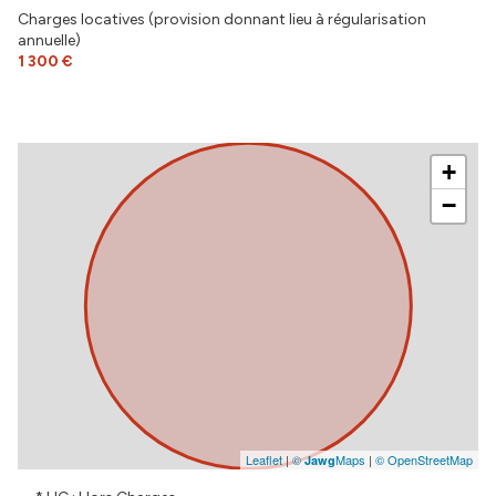
Charges locatives (provision donnant lieu à régularisation
annuelle)
1 300 €
+
−
Leaflet
|
©
Maps
|
© OpenStreetMap
Jawg