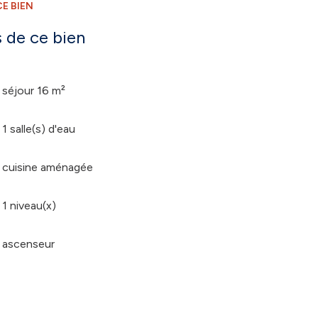
E BIEN
 de ce bien
séjour 16 m²
1 salle(s) d'eau
cuisine aménagée
1 niveau(x)
ascenseur