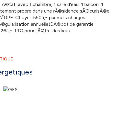
tat, avec 1 chambre, 1 salle d'eau, 1 balcon, 1
 appartement propre dans une rÃ©sidence sÃ©curisÃ©e
mÂ²DPE: CLoyer: 550â‚¬ par mois charges
Ã©gularisation annuelle)DÃ©pot de garantie:
26â‚¬ TTC pour l'Ã©tat des lieux
ÉTIQUE
ergetiques