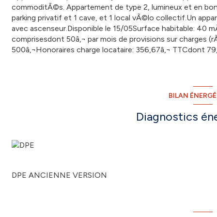
commoditÃ©s. Appartement de type 2, lumineux et en bon Ã©
parking privatif et 1 cave, et 1 local vÃ©lo collectif.Un
avec ascenseur.Disponible le 15/05Surface habitable: 40 
comprisesdont 50â‚¬ par mois de provisions sur charges (r
500â‚¬Honoraires charge locataire: 356,67â‚¬ TTCdont 79,
BILAN ÉNERG
Diagnostics én
DPE ANCIENNE VERSION