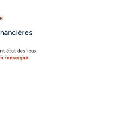
ER
inancières
nt état des lieux
n renseigné