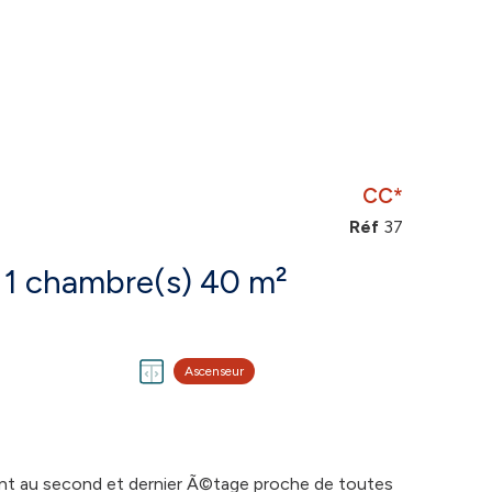
CC*
Réf
37
Appartement 2 pièce(s) 1 chambre(s) 40 m²
Ascenseur
t au second et dernier Ã©tage proche de toutes