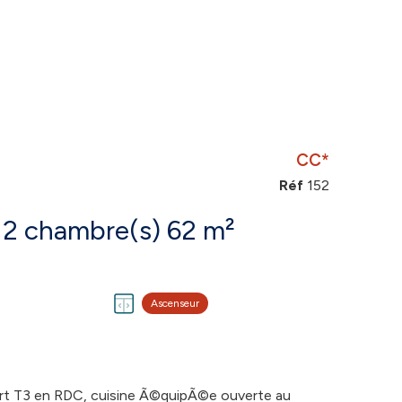
CC*
Réf
152
Appartement 3 pièce(s) 2 chambre(s) 62 m²
Ascenseur
rt T3 en RDC, cuisine Ã©quipÃ©e ouverte au