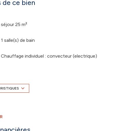
 de ce bien
séjour 25 m²
1 salle(s) de bain
Chauffage individuel : convecteur (electrique)
4 niveau(x)
ascenseur
ÉRISTIQUES
terrasse
ER
quartier Gare
inancières