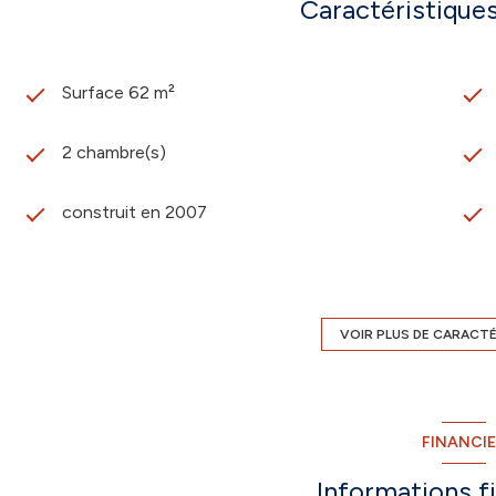
Caractéristiques
Surface 62 m²
2 chambre(s)
construit en 2007
1 garage(s)
4 étage(s)
VOIR PLUS DE CARACT
balcon
FINANCI
interphone
Informations f