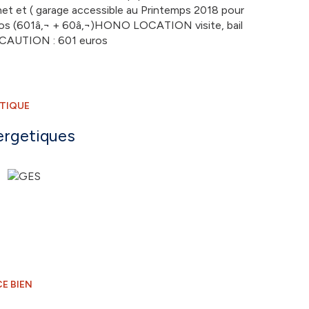
inet et ( garage accessible au Printemps 2018 pour
ros (601â‚¬ + 60â‚¬)HONO LOCATION visite, bail
sCAUTION : 601 euros
ÉTIQUE
ergetiques
E BIEN