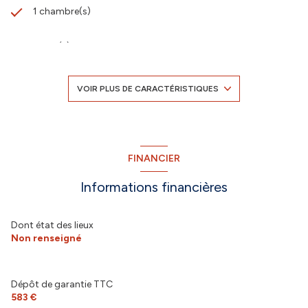
1 chambre(s)
1 salle(s) de bain
construit en 2004
VOIR PLUS DE CARACTÉRISTIQUES
kitchenette
Chauffage individuel : convecteur (electrique)
FINANCIER
Informations financières
1 niveau(x)
1er étage
Dont état des lieux
Non renseigné
3 étage(s)
Dépôt de garantie TTC
ascenseur
583 €