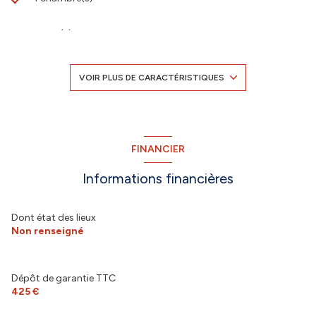
1 salle(s) d'eau
construit en 2009
VOIR PLUS DE CARACTÉRISTIQUES
TRAD_DETAIL_INFOS_GLOBAL_DEFAULT_CUISINE_FORMATED
Chauffage individuel : convecteur (electrique)
FINANCIER
Informations financières
2 parking(s)
1 niveau(x)
Dont état des lieux
Non renseigné
1er étage
Dépôt de garantie TTC
1 étage(s)
425 €