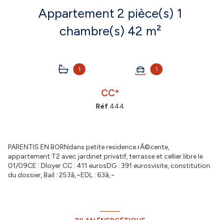
Appartement 2 pièce(s) 1
chambre(s) 42 m²
1
1
CC*
Réf
444
PARENTIS EN BORNdans petite residence rÃ©cente,
appartement T2 avec jardinet privatif, terrasse et cellier.libre le
01/09CE : Dloyer CC : 411 eurosDG : 391 eurosvisite, constitution
du dossier, Bail : 253â‚¬EDL : 63â‚¬