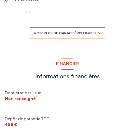
1 salle(s) de bain
construit en 2012
VOIR PLUS DE CARACTÉRISTIQUES
Chauffage individuel : radiateur (gaz)
1 parking(s)
FINANCIER
Informations financières
2 étage(s)
ascenseur
Dont état des lieux
Non renseigné
cave
Dépôt de garantie TTC
terrasse
486 €