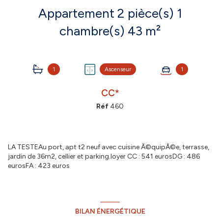
Appartement 2 pièce(s) 1
chambre(s) 43 m²
1
Ascenseur
1
CC*
Réf
460
LA TESTEAu port, apt t2 neuf avec cuisine Ã©quipÃ©e, terrasse,
jardin de 36m2, cellier et parking.loyer CC : 541 eurosDG : 486
eurosFA : 423 euros
BILAN ÉNERGÉTIQUE