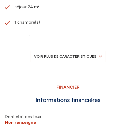
séjour 24 m²
1 chambre(s)
1 salle(s) d'eau
construit en 2012
VOIR PLUS DE CARACTÉRISTIQUES
Chauffage individuel : radiateur (gaz)
1 parking(s)
FINANCIER
Informations financières
2 étage(s)
ascenseur
Dont état des lieux
Non renseigné
cave