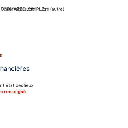
_FORMATED_SIMPLE_
Chauffage autre : autre (autre)
ER
inancières
nt état des lieux
n renseigné