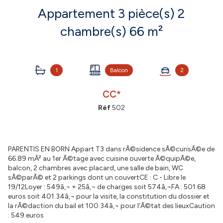
Appartement 3 pièce(s) 2
chambre(s) 66 m²
1
Balcon
2
CC*
Réf
502
PARENTIS EN BORN Appart T3 dans rÃ©sidence sÃ©curisÃ©e de
66.89 mÂ² au 1er Ã©tage avec cuisine ouverte Ã©quipÃ©e,
balcon, 2 chambres avec placard, une salle de bain, WC
sÃ©parÃ© et 2 parkings dont un couvertCE : C - Libre le
19/12Loyer : 549â‚¬ + 25â‚¬ de charges soit 574â‚¬FA : 501.68
euros soit 401.34â‚¬ pour la visite, la constitution du dossier et
la rÃ©daction du bail et 100.34â‚¬ pour l'Ã©tat des lieuxCaution
: 549 euros