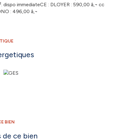
mÂ². dispo immediateCE : DLOYER : 590,00 â‚¬ cc
HONO : 496,00 â‚¬
ÉTIQUE
ergetiques
E BIEN
 de ce bien