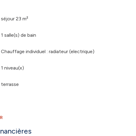
séjour 23 m²
1 salle(s) de bain
Chauffage individuel : radiateur (electrique)
1 niveau(x)
terrasse
ER
inancières