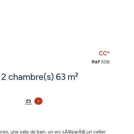
CC*
Réf
508
Appartement 3 pièce(s) 2 chambre(s) 63 m²
2
es, une salle de bain, un wc sÃ©parÃ©,un cellier