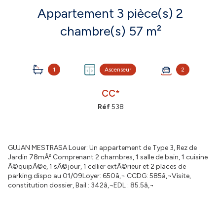
Appartement 3 pièce(s) 2
chambre(s) 57 m²
1
Ascenseur
2
CC*
Réf
538
GUJAN MESTRASA Louer: Un appartement de Type 3, Rez de
Jardin 78mÂ².Comprenant 2 chambres, 1 salle de bain, 1 cuisine
Ã©quipÃ©e, 1 sÃ©jour, 1 cellier extÃ©rieur et 2 places de
parking.dispo au 01/09Loyer: 650â‚¬ CCDG: 585â‚¬Visite,
constitution dossier, Bail : 342â‚¬EDL : 85.5â‚¬