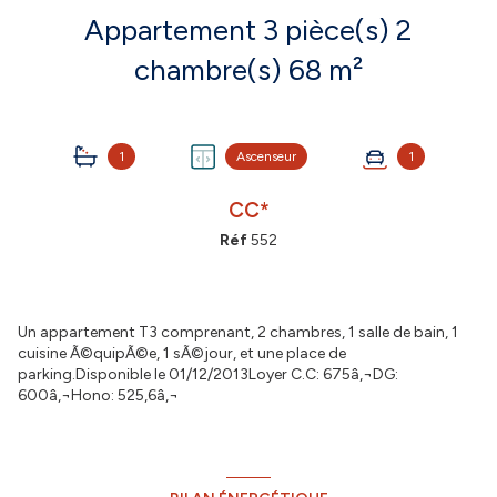
Appartement 3 pièce(s) 2
chambre(s) 68 m²
1
Ascenseur
1
CC*
Réf
552
Un appartement T3 comprenant, 2 chambres, 1 salle de bain, 1
cuisine Ã©quipÃ©e, 1 sÃ©jour, et une place de
parking.Disponible le 01/12/2013Loyer C.C: 675â‚¬DG:
600â‚¬Hono: 525,6â‚¬