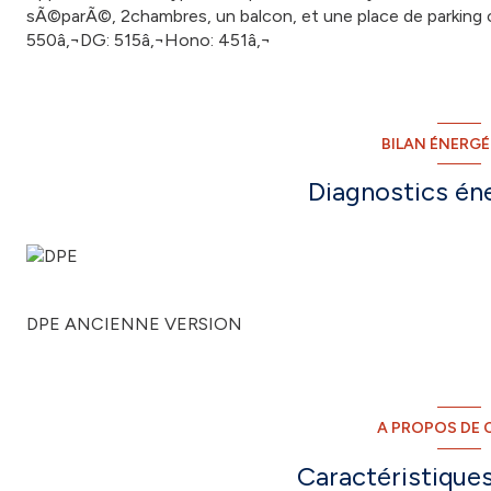
sÃ©parÃ©, 2chambres, un balcon, et une place de parking 
550â‚¬DG: 515â‚¬Hono: 451â‚¬
BILAN ÉNERG
Diagnostics én
DPE ANCIENNE VERSION
A PROPOS DE C
Caractéristiques