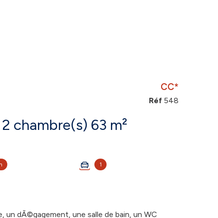
CC*
Réf
548
Appartement 3 pièce(s) 2 chambre(s) 63 m²
n
1
, un dÃ©gagement, une salle de bain, un WC