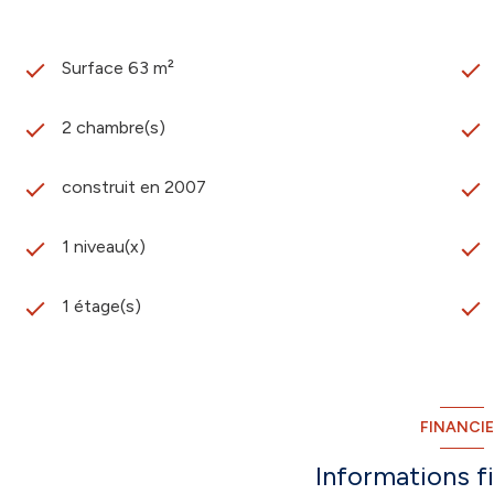
Surface 63 m²
2 chambre(s)
construit en 2007
1 niveau(x)
1 étage(s)
FINANCI
Informations f