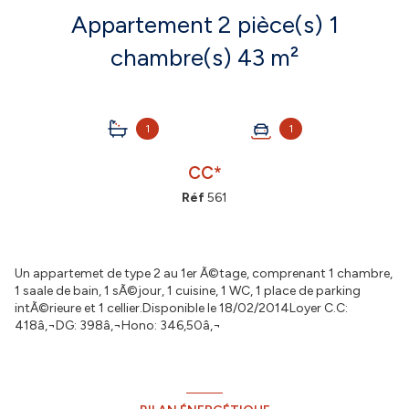
Appartement 2 pièce(s) 1
chambre(s) 43 m²
1
1
CC*
Réf
561
Un appartemet de type 2 au 1er Ã©tage, comprenant 1 chambre,
1 saale de bain, 1 sÃ©jour, 1 cuisine, 1 WC, 1 place de parking
intÃ©rieure et 1 cellier.Disponible le 18/02/2014Loyer C.C:
418â‚¬DG: 398â‚¬Hono: 346,50â‚¬