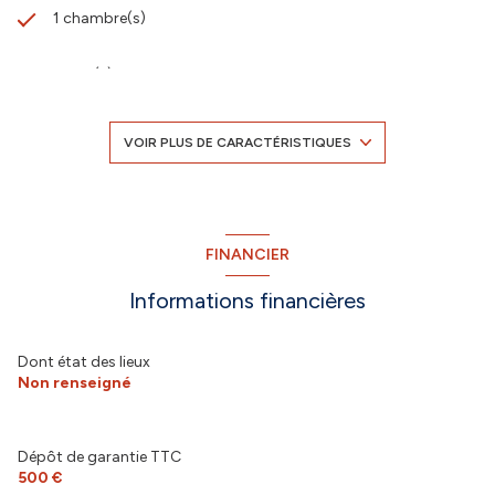
1 chambre(s)
1 salle(s) d'eau
construit en 2007
VOIR PLUS DE CARACTÉRISTIQUES
Chauffage individuel : convecteur (electrique)
2 niveau(x)
FINANCIER
Informations financières
1er étage
2 étage(s)
Dont état des lieux
Non renseigné
ascenseur
Dépôt de garantie TTC
cave
500 €