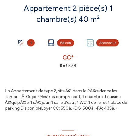
Appartement 2 pièce(s) 1
chambre(s) 40 m²
1
Balcon
Ascenseur
CC*
Réf
578
Un Appartement de type 2, situÃ© dans la RÃ©sidence les
Tamaris Ã Gujan-Mestras comprenant, 1 chambre, 1 cuisine
Ã©quipÃ©e, 1 sÃ©jour, 1 salle d'eau , 1 WC, 1 cellier et 1 place de
parking.DisponibleLoyer CC: 550â‚¬DG: 500â‚¬FA: 435â‚¬