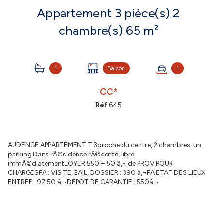
Appartement 3 pièce(s) 2
chambre(s) 65 m²
1
Balcon
1
CC*
Réf
645
AUDENGE APPARTEMENT T 3proche du centre, 2 chambres, un
parking.Dans rÃ©sidence rÃ©cente, libre
immÃ©diatementLOYER 550 + 50 â‚¬ de PROV POUR
CHARGESFA : VISITE, BAIL, DOSSIER : 390 â‚¬FA ETAT DES LIEUX
ENTREE : 97.50 â‚¬DEPOT DE GARANTIE : 550â‚¬