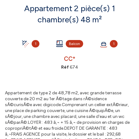
Appartement 2 pièce(s) 1
chambre(s) 48 m²
1
Balcon
1
CC*
Réf
674
Appartement de type 2 de 48,78 m2, avec grande terrasse
couverte de 20 m2 au 1er Ã©tage dans rÃ©sidence
sÃ©curisÃ©e avec digicode.Comprenant un cellier extÃ©rieur,
une place de parking couverte, une cuisine Ã©quipÃ©e, un
sÃ©jour, une chambre avec placard, une salle d'eau et un wc
sÃ©parÃ©.LOYER : 483 â‚¬ + 15 â‚¬ de provision en charges de
copropriÃ©tÃ© et eau froide.DEPOT DE GARANTIE : 483
â‚¬FRAIS AGENCE pour la visite, le dossier et le bail : 292,68