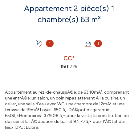
Appartement 2 pièce(s) 1
chambre(s) 63 m²
1
1
CC*
Réf
725
Appartement au rez-de-chaussÃ©e, de 63.18mÂ², comprenant
une entrÃ©e, un salon, un coin repas attenant Ã la cuisine, un
cellier, une salle d'eau avec WC, une chambre de 12mÂ² et une
terasse de 19mÂ².Loyer : 650 â‚¬DÃ©pot de garantie :
650â‚¬Honoraires : 379.08 â‚¬ pour la visite, la constitution du
dossier et la rÃ©daction du bail et 94.77â‚¬ pour l'Ã©tat des
lieux. DPE : ELibre.