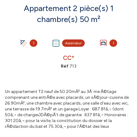
Appartement 2 pièce(s) 1
chambre(s) 50 m²
1
Ascenseur
1
CC*
Réf
713
Un appartement T2 neuf de 50.20mÂ² au 3Ã¨me Ã©tage
comprenant une entrÃ©e avec placards, un sÃ©jour-cuisine de
26.90mÂ², une chambre avec placards, une salle d'eau avec wc,
une terrasse de 19.7mÂ² et un garage.Loyer : 687.81â‚¬ (dont
50â‚¬ de charges)DÃ©pÃ´t de garantie : 637.81â‚¬ Honoraires :
301.20â‚¬ pour la visite, la constitution du dossier et la
rÃ©daction du bail et 75.30â‚¬ pour l'Ã©tat des lieux