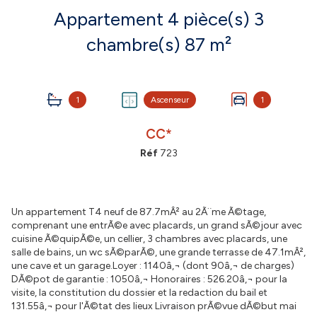
Appartement 4 pièce(s) 3
chambre(s) 87 m²
1
Ascenseur
1
CC*
Réf
723
Un appartement T4 neuf de 87.7mÂ² au 2Ã¨me Ã©tage,
comprenant une entrÃ©e avec placards, un grand sÃ©jour avec
cuisine Ã©quipÃ©e, un cellier, 3 chambres avec placards, une
salle de bains, un wc sÃ©parÃ©, une grande terrasse de 47.1mÂ²,
une cave et un garage.Loyer : 1140â‚¬ (dont 90â‚¬ de charges)
DÃ©pot de garantie : 1050â‚¬ Honoraires : 526.20â‚¬ pour la
visite, la constitution du dossier et la redaction du bail et
131.55â‚¬ pour l'Ã©tat des lieux Livraison prÃ©vue dÃ©but mai