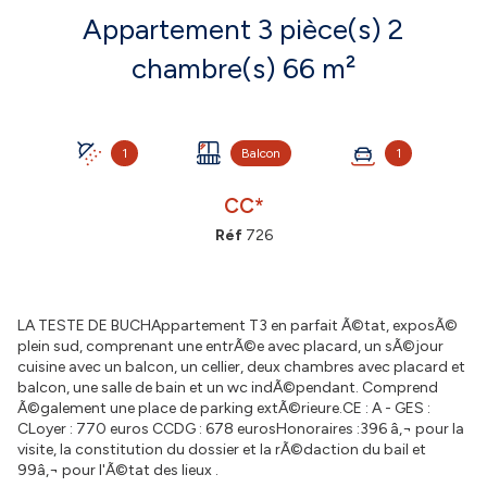
Appartement 3 pièce(s) 2
chambre(s) 66 m²
1
Balcon
1
CC*
Réf
726
LA TESTE DE BUCHAppartement T3 en parfait Ã©tat, exposÃ©
plein sud, comprenant une entrÃ©e avec placard, un sÃ©jour
cuisine avec un balcon, un cellier, deux chambres avec placard et
balcon, une salle de bain et un wc indÃ©pendant. Comprend
Ã©galement une place de parking extÃ©rieure.CE : A - GES :
CLoyer : 770 euros CCDG : 678 eurosHonoraires :396 â‚¬ pour la
visite, la constitution du dossier et la rÃ©daction du bail et
99â‚¬ pour l'Ã©tat des lieux .