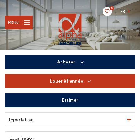
0
FR
MENU
Acheter
Louer
à l'année
De l'ancien
Du neuf
Estimer
à l'année
De l'immo pro
De l'immo pro
Type de bien