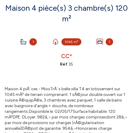
Maison 4 pièce(s) 3 chambre(s) 120
m²
1
1045 m²
1
CC*
Réf
35
Maison 4 piÃ¨ces - MiosTrÃ¨s belle villa T4 en lotissement sur
1045 mÂ² de terrain comprenant: 1 sÃ©jour double ouvert sur 1
cuisine Ã©quipÃ©e, 3 chambres avec parquet, 1 salle de bains
avec baignoire d'angle + douche, de nombreux
rangements.Disponible le: 02/05/17Surface habitable: 120
mÂ²DPE: DLoyer: 982â‚¬ par mois charges comprisesdont 28â‚¬
par mois de provisions sur charges (rÃ©gularisation
annuelle)DÃ©pot de garantie: 954â‚¬Honoraires charge