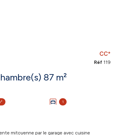
CC*
Réf
119
Maison 4 pièce(s) 3 chambre(s) 87 m²
m²
1
te mitoyenne par le garage avec cuisine