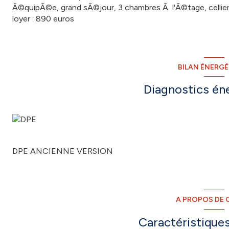
Ã©quipÃ©e, grand sÃ©jour, 3 chambres Ã l'Ã©tage, cellier s
loyer : 890 euros
BILAN ÉNERG
Diagnostics én
DPE ANCIENNE VERSION
A PROPOS DE C
Caractéristiques