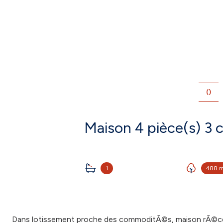
()
1
488 
Dans lotissement proche des commoditÃ©s, maison rÃ©cen