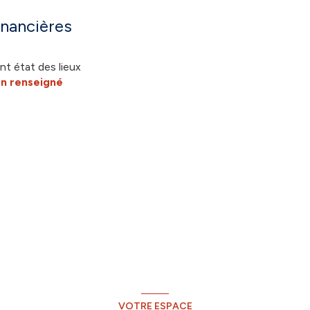
inancières
nt état des lieux
n renseigné
VOTRE ESPACE