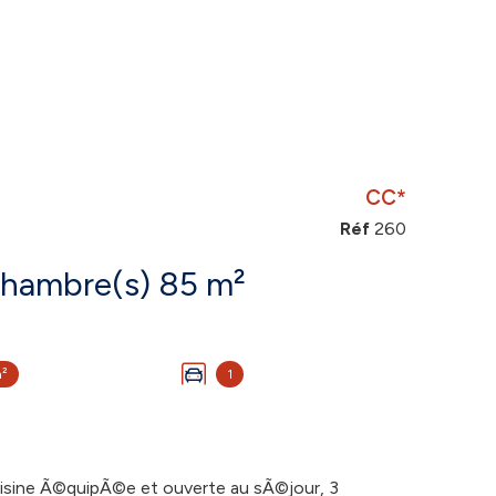
CC*
Réf
260
Maison 4 pièce(s) 3 chambre(s) 85 m²
m²
1
ine Ã©quipÃ©e et ouverte au sÃ©jour, 3