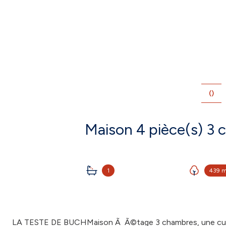
()
1
439 
LA TESTE DE BUCHMaison Ã Ã©tage 3 chambres, une cuis