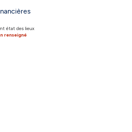
inancières
nt état des lieux
n renseigné