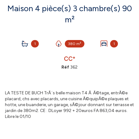
Maison 4 pièce(s) 3 chambre(s) 90
m²
1
380 m²
1
CC*
Réf
362
LA TESTE DE BUCH TrÃ¨s belle maison T4 Ã Ã©tage, entrÃ©e
placard, chs avec placards, une cuisine Ã©quipÃ©e plaques et
hotte, une buanderie, un garage, sÃ©jour donnant sur terrasse et
jardin de 380m2. CE : DLoyer 992 + 20euros FA 863,04 euros.
Libre le 01/10