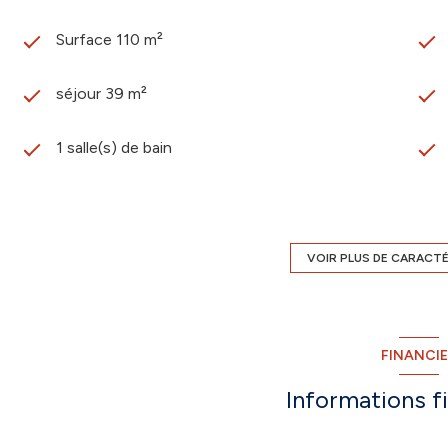
Surface 110 m²
séjour 39 m²
1 salle(s) de bain
construit en 2006
1 garage(s)
VOIR PLUS DE CARACT
1er étage
FINANCI
balcon
Informations f