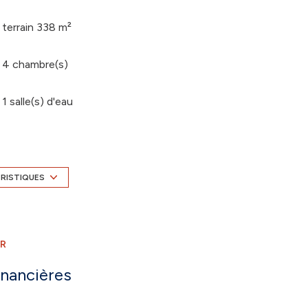
terrain 338 m²
4 chambre(s)
1 salle(s) d'eau
Chauffage individuel : convecteur (electrique)
1 niveau(x)
ÉRISTIQUES
1 étage(s)
ER
terrasse
inancières