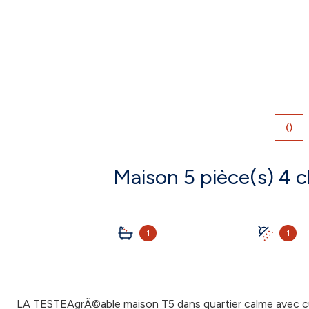
()
1
1
LA TESTEAgrÃ©able maison T5 dans quartier calme avec cu