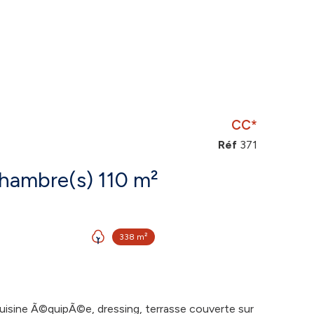
CC*
Réf
371
Maison 5 pièce(s) 4 chambre(s) 110 m²
338 m²
isine Ã©quipÃ©e, dressing, terrasse couverte sur