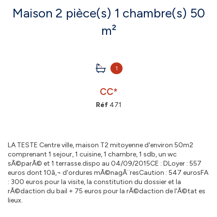
Maison 2 pièce(s) 1 chambre(s) 50
m²
1
CC*
Réf
471
LA TESTE Centre ville, maison T2 mitoyenne d'environ 50m2
comprenant 1 sejour, 1 cuisine, 1 chambre, 1 sdb, un wc
sÃ©parÃ© et 1 terrasse.dispo au 04/09/2015CE : DLoyer : 557
euros dont 10â‚¬ d'ordures mÃ©nagÃ¨resCaution : 547 eurosFA
: 300 euros pour la visite, la constitution du dossier et la
rÃ©daction du bail + 75 euros pour la rÃ©daction de l'Ã©tat es
lieux.