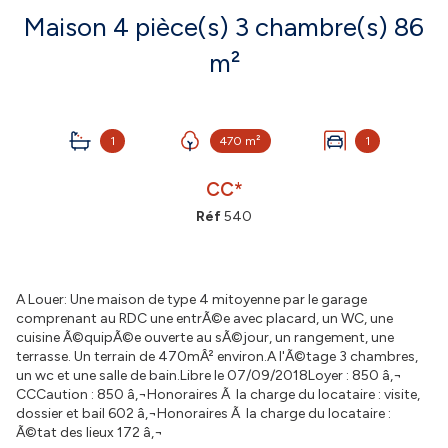
Maison 4 pièce(s) 3 chambre(s) 86
m²
1
470 m²
1
CC*
Réf
540
A Louer: Une maison de type 4 mitoyenne par le garage
comprenant au RDC une entrÃ©e avec placard, un WC, une
cuisine Ã©quipÃ©e ouverte au sÃ©jour, un rangement, une
terrasse. Un terrain de 470mÂ² environ.A l'Ã©tage 3 chambres,
un wc et une salle de bain.Libre le 07/09/2018Loyer : 850 â‚¬
CCCaution : 850 â‚¬Honoraires Ã la charge du locataire : visite,
dossier et bail 602 â‚¬Honoraires Ã la charge du locataire :
Ã©tat des lieux 172 â‚¬