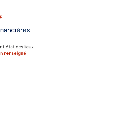
ER
inancières
nt état des lieux
n renseigné