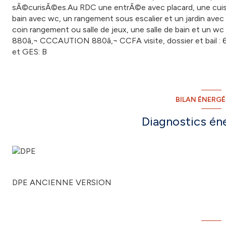
sÃ©curisÃ©es.Au RDC une entrÃ©e avec placard, une cuis
bain avec wc, un rangement sous escalier et un jardin avec
coin rangement ou salle de jeux, une salle de bain et
880â‚¬ CCCAUTION 880â‚¬ CCFA visite, dossier et bail : 6
et GES: B
BILAN ÉNERG
Diagnostics én
DPE ANCIENNE VERSION