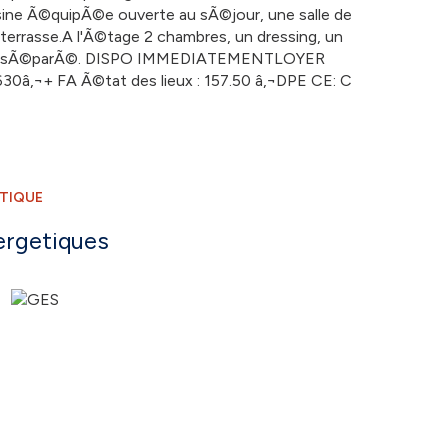
ine Ã©quipÃ©e ouverte au sÃ©jour, une salle de
 terrasse.A l'Ã©tage 2 chambres, un dressing, un
 un wc sÃ©parÃ©. DISPO IMMEDIATEMENTLOYER
30â‚¬+ FA Ã©tat des lieux : 157.50 â‚¬DPE CE: C
ÉTIQUE
ergetiques