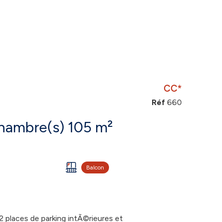
CC*
Réf
660
Maison 4 pièce(s) 3 chambre(s) 105 m²
Balcon
places de parking intÃ©rieures et