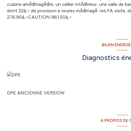
cuisine amÃ©nagÃ©e, un cellier intÃ©rieur, une salle d
dont 22â‚¬ de provision e orures mÃ©nagÃ¨res.FA visite, do
276.90â‚¬CAUTION 961.50â‚¬
BILAN ÉNERG
Diagnostics én
DPE ANCIENNE VERSION
A PROPOS DE C