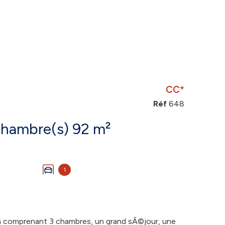
CC*
Réf
648
Maison 4 pièce(s) 3 chambre(s) 92 m²
1
in comprenant 3 chambres, un grand sÃ©jour, une