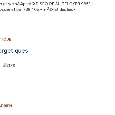
e bain et wc sÃ©parÃ©.DISPO DE SUITELOYER 985â‚¬
ssier et bail 738.40â‚¬ + Ã©tat des lieux
ÉTIQUE
ergetiques
E BIEN