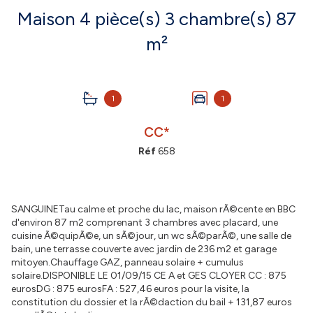
Maison 4 pièce(s) 3 chambre(s) 87
m²
1
1
CC*
Réf
658
SANGUINETau calme et proche du lac, maison rÃ©cente en BBC
d'environ 87 m2 comprenant 3 chambres avec placard, une
cuisine Ã©quipÃ©e, un sÃ©jour, un wc sÃ©parÃ©, une salle de
bain, une terrasse couverte avec jardin de 236 m2 et garage
mitoyen.Chauffage GAZ, panneau solaire + cumulus
solaire.DISPONIBLE LE 01/09/15 CE A et GES CLOYER CC : 875
eurosDG : 875 eurosFA : 527,46 euros pour la visite, la
constitution du dossier et la rÃ©daction du bail + 131,87 euros