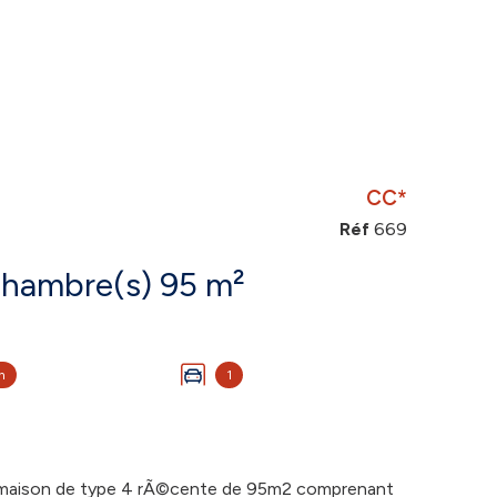
CC*
Réf
669
Maison 4 pièce(s) 3 chambre(s) 95 m²
n
1
, maison de type 4 rÃ©cente de 95m2 comprenant