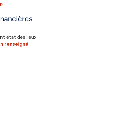
ER
inancières
nt état des lieux
n renseigné