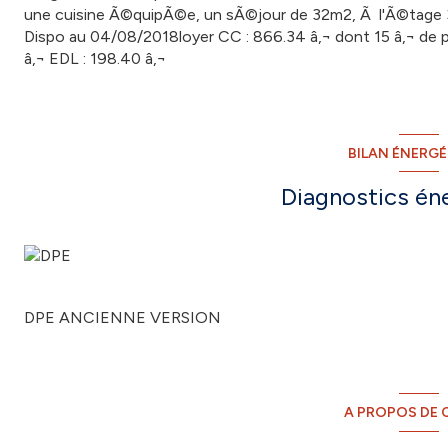
une cuisine Ã©quipÃ©e, un sÃ©jour de 32m2, Ã l'Ã©tage 3
Dispo au 04/08/2018loyer CC : 866.34 â‚¬ dont 15 â‚¬ de 
â‚¬ EDL : 198.40 â‚¬
BILAN ÉNERG
Diagnostics én
DPE ANCIENNE VERSION
A PROPOS DE C