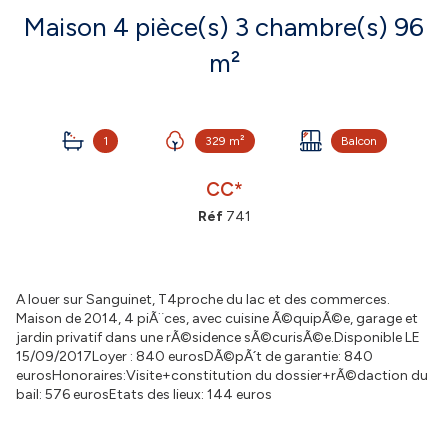
Maison 4 pièce(s) 3 chambre(s) 96
m²
1
329 m²
Balcon
CC*
Réf
741
A louer sur Sanguinet, T4proche du lac et des commerces.
Maison de 2014, 4 piÃ¨ces, avec cuisine Ã©quipÃ©e, garage et
jardin privatif dans une rÃ©sidence sÃ©curisÃ©e.Disponible LE
15/09/2017Loyer : 840 eurosDÃ©pÃ´t de garantie: 840
eurosHonoraires:Visite+constitution du dossier+rÃ©daction du
bail: 576 eurosEtats des lieux: 144 euros