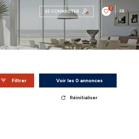
0
SE CONNECTER
FR
Filtrer
Voir les
0
annonces
Réinitialiser