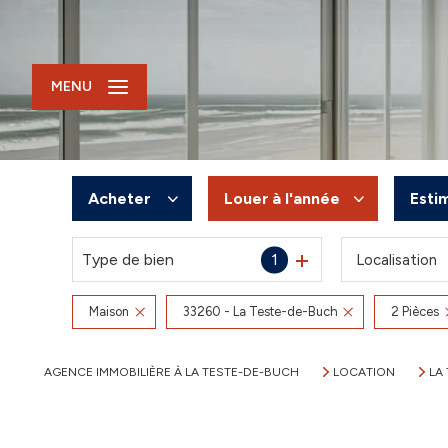
MENU
Acheter
Louer
à l'année
Esti
Type de bien
1
Localisation
De l'ancien
à l'année
Du neuf
De l'immo pro
Maison
33260 - La Teste-de-Buch
2 Pièces
De l'immo pro
AGENCE IMMOBILIÈRE À LA TESTE-DE-BUCH
LOCATION
LA