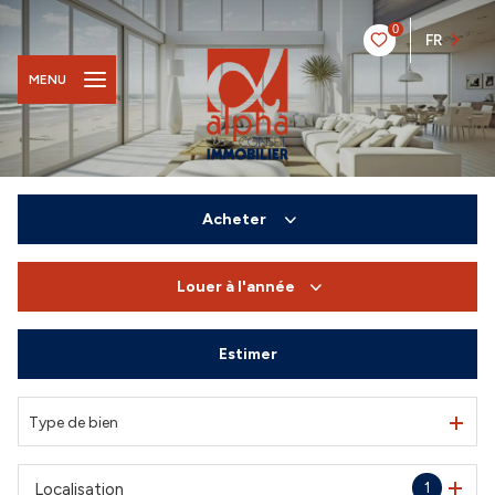
0
FR
MENU
Acheter
Louer
à l'année
De l'ancien
Du neuf
Estimer
à l'année
De l'immo pro
De l'immo pro
Type de bien
1
Localisation