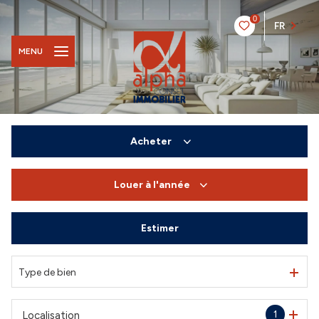
0
FR
MENU
Acheter
Louer
à l'année
De l'ancien
Du neuf
Estimer
à l'année
De l'immo pro
De l'immo pro
Type de bien
1
Localisation