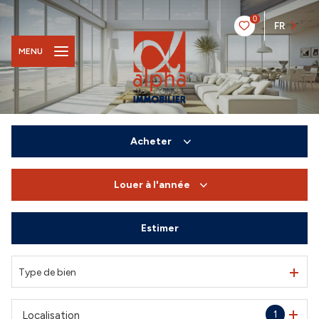
0
FR
MENU
Acheter
Louer
à l'année
De l'ancien
Du neuf
Estimer
à l'année
De l'immo pro
De l'immo pro
Type de bien
1
Localisation