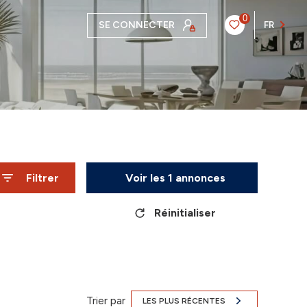
0
SE CONNECTER
FR
Filtrer
Voir les
1
annonces
Réinitialiser
Trier par
LES PLUS RÉCENTES