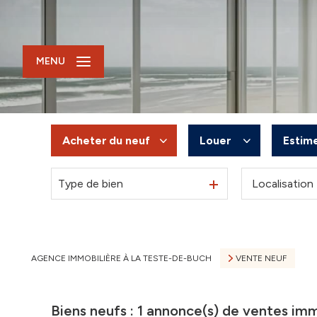
MENU
Acheter
du neuf
Louer
Estim
Type de bien
De l'ancien
à l'année
Du neuf
De l'immo pro
De l'immo pro
AGENCE IMMOBILIÈRE À LA TESTE-DE-BUCH
VENTE NEUF
Biens neufs :
1
annonce(s) de ventes imm