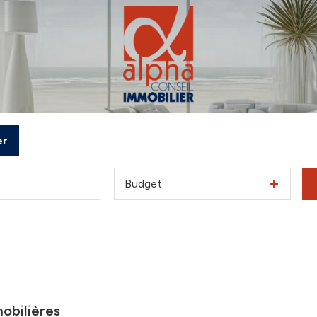
er
Budget
obilières