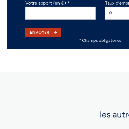
Votre apport (en €) *
Taux d'empr
ENVOYER
* Champs obligatoires
les aut