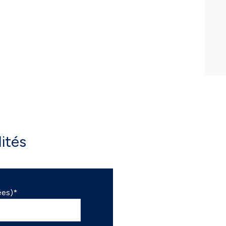
ités
ées)*