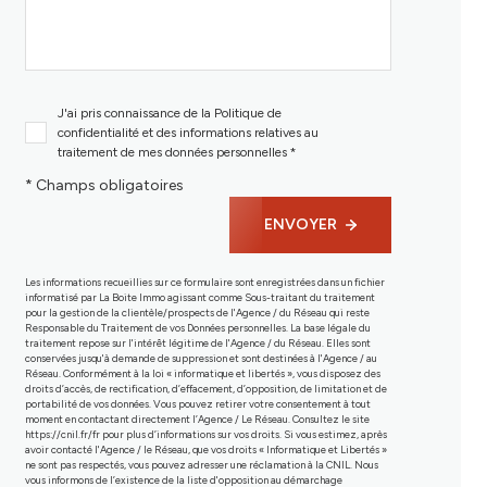
J'ai pris connaissance de la Politique de
confidentialité et des informations relatives au
traitement de mes données personnelles *
* Champs obligatoires
ENVOYER
Les informations recueillies sur ce formulaire sont enregistrées dans un fichier
informatisé par La Boite Immo agissant comme Sous-traitant du traitement
pour la gestion de la clientèle/prospects de l'Agence / du Réseau qui reste
Responsable du Traitement de vos Données personnelles. La base légale du
traitement repose sur l'intérêt légitime de l'Agence / du Réseau. Elles sont
conservées jusqu'à demande de suppression et sont destinées à l'Agence / au
Réseau. Conformément à la loi « informatique et libertés », vous disposez des
droits d’accès, de rectification, d’effacement, d’opposition, de limitation et de
portabilité de vos données. Vous pouvez retirer votre consentement à tout
moment en contactant directement l’Agence / Le Réseau. Consultez le site
https://cnil.fr/fr
pour plus d’informations sur vos droits. Si vous estimez, après
avoir contacté l'Agence / le Réseau, que vos droits « Informatique et Libertés »
ne sont pas respectés, vous pouvez adresser une réclamation à la CNIL. Nous
vous informons de l’existence de la liste d'opposition au démarchage