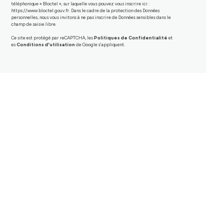
téléphonique « Bloctel », sur laquelle vous pouvez vous inscrire ici :
https://www.bloctel.gouv.fr
. Dans le cadre de la protection des Données
personnelles, nous vous invitons à ne pas inscrire de Données sensibles dans le
champ de saisie libre.
Ce site est protégé par reCAPTCHA, les
Politiques de Confidentialité
et
es
Conditions d'utilisation
de Google s'appliquent.