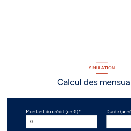
SIMULATION
Calcul des mensual
Montant du crédit (en €)*
Durée (ann