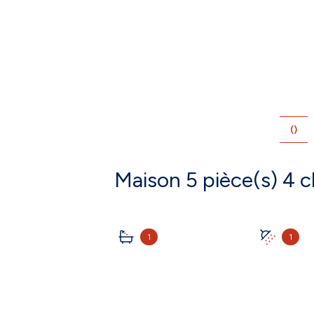
()
1
1