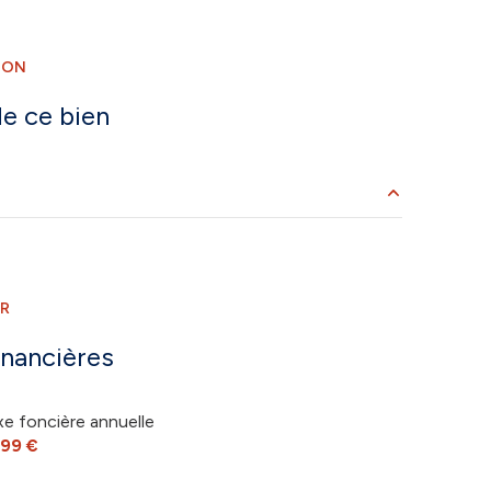
2 niveau(x)
ION
terrasse
e ce bien
38.29 m²
7.2 m²
ER
5.57 m²
inancières
1.63 m²
xe foncière annuelle
4.56 m²
799 €
15.04 m²