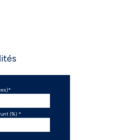
3.33 m²
11.44 m²
11.36 m²
10.71 m²
4.79 m²
ités
3.18 m²
18.15 m²
ées)*
unt (%) *