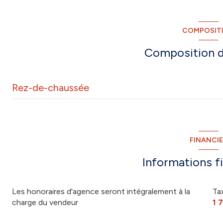
2 côté(s) mitoyen(s)
COMPOSIT
balcon
Composition d
Rez-de-chaussée
salon/sejour
cuisine
FINANCI
entrée
Informations f
WC
Les honoraires d'agence seront intégralement à la
Ta
charge du vendeur
1 
chambre