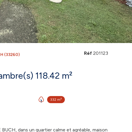
Réf
201123
H (33260)
Maison 5 pièce(s) 4 chambre(s) 118.42 m²
332 m²
CH, dans un quartier calme et agréable, maison