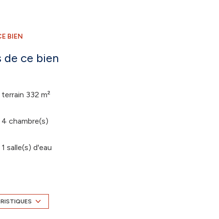
E BIEN
 de ce bien
terrain 332 m²
4 chambre(s)
1 salle(s) d'eau
cuisine américaine (semi-équipée)
1 garage(s)
ÉRISTIQUES