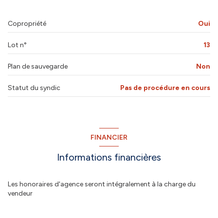
cellier
2.14 m²
Copropriété
Oui
WC
2.11 m²
Lot n°
13
salon/sejour
25.1 m²
3.95 m²
Plan de sauvegarde
Non
chambre
6.84 m²
Statut du syndic
Pas de procédure en cours
FINANCIER
Informations financières
Les honoraires d'agence seront intégralement à la charge du
vendeur