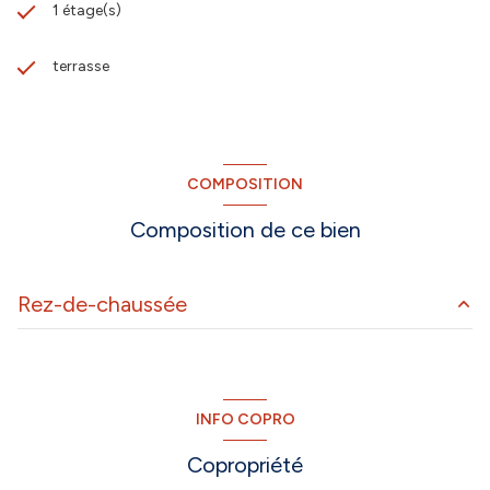
1 étage(s)
terrasse
COMPOSITION
Composition de ce bien
Rez-de-chaussée
chambre
11.6 m²
chambre
11.6 m²
INFO COPRO
chambre
9.75 m²
Copropriété
5.4 m²