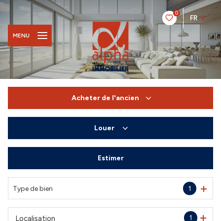
0
FR
MENU
Acheter
de l'ancien
Louer
De l'ancien
Du neuf
Estimer
à l'année
De l'immo pro
De l'immo pro
Type de bien
1
1
Localisation