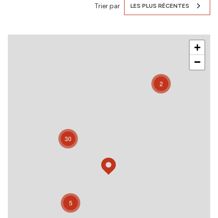
Trier par
LES PLUS RÉCENTES
+
−
2
30
5