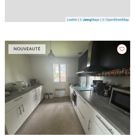
Leaflet
|
©
Maps
|
© OpenStreetMap
Jawg
NOUVEAUTÉ