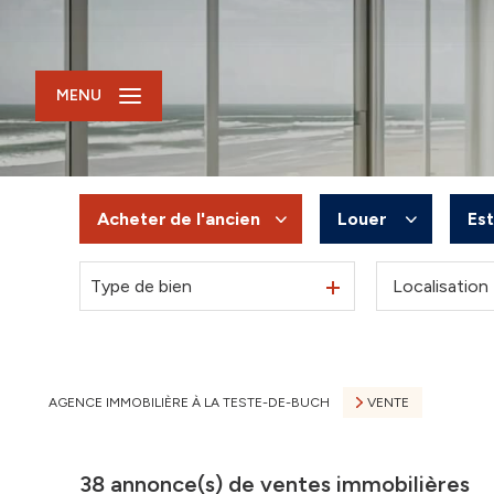
MENU
Acheter
de l'ancien
Louer
Es
Type de bien
De l'ancien
à l'année
Du neuf
De l'immo pro
De l'immo pro
AGENCE IMMOBILIÈRE À LA TESTE-DE-BUCH
VENTE
38
annonce(s) de ventes immobilières