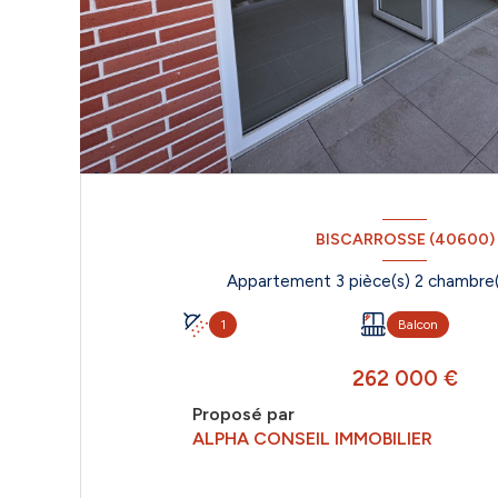
BISCARROSSE (40600)
1
Balcon
262 000 €
Proposé par
ALPHA CONSEIL IMMOBILIER
VOIR LE BIEN