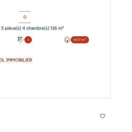
()
Maison 5 pièce(s) 4 chambre(s) 126 m²
1
807 m²
IL IMMOBILIER
VOIR LE BIEN