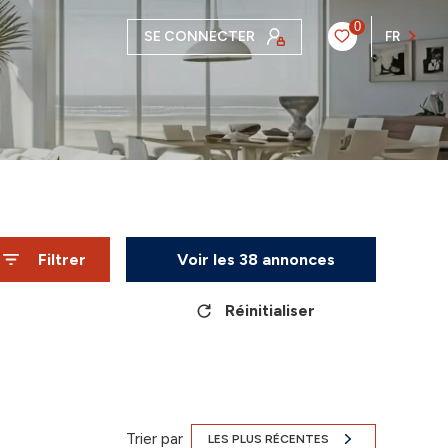
0
SE CONNECTER
FR
Filtrer
Voir les
38
annonces
Réinitialiser
Trier par
LES PLUS RÉCENTES