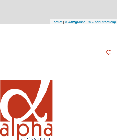
Leaflet
|
©
Maps
|
© OpenStreetMap
Jawg