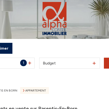
timer
1
Budget
IS EN BORN
APPARTEMENT
nts en vente sur Parentis-En-Born