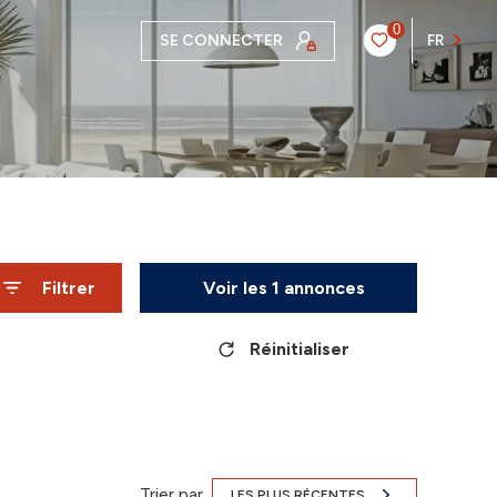
0
SE CONNECTER
FR
Filtrer
Voir les
1
annonces
Réinitialiser
Trier par
LES PLUS RÉCENTES