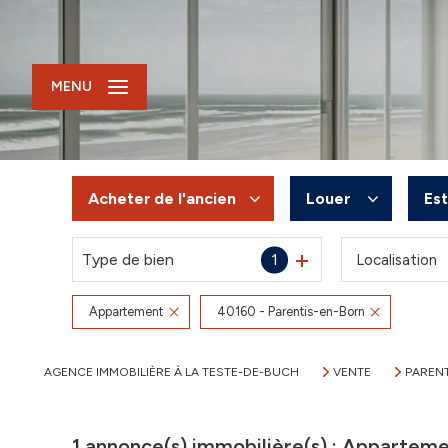
MENU
Acheter
de l'ancien
Louer
Es
Type de bien
1
Localisation
De l'ancien
à l'année
Du neuf
De l'immo pro
Appartement
40160 - Parentis-en-Born
De l'immo pro
AGENCE IMMOBILIÈRE À LA TESTE-DE-BUCH
VENTE
PARENT
1
annonce(s) immobilière(s) : Apparteme