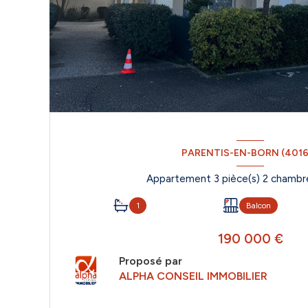
PARENTIS-EN-BORN (4016
1
Balcon
190 000 €
Proposé par
ALPHA CONSEIL IMMOBILIER
VOIR LE BIEN