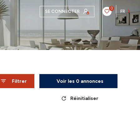
0
SE CONNECTER
FR
Filtrer
Voir les
0
annonces
Réinitialiser