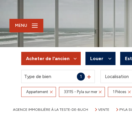
MENU
Acheter
de l'ancien
Louer
Es
Type de bien
1
Localisation
De l'ancien
à l'année
Du neuf
De l'immo pro
Appartement
33115 - Pyla sur mer
1 Pièces
De l'immo pro
AGENCE IMMOBILIÈRE À LA TESTE-DE-BUCH
VENTE
PYLA S