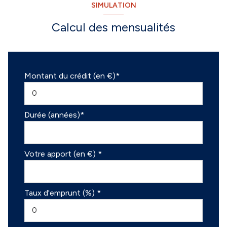
SIMULATION
Calcul des mensualités
Montant du crédit (en €)*
Durée (années)*
Votre apport (en €) *
Taux d'emprunt (%) *